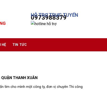
HỖ TRỢ TRỰC TUYẾN
0973988379
ÔNG
N HỆ
TIN TỨC
G QUẬN THANH XUÂN
n tìm cho mình một công ty, đơn vị chuyên Thi công