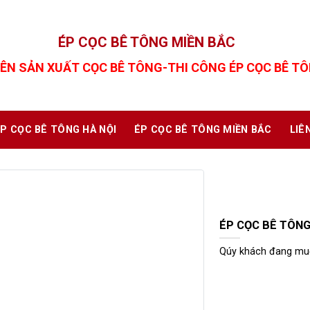
ÉP CỌC BÊ TÔNG MIỀN BẮC
ÊN SẢN XUẤT CỌC BÊ TÔNG-THI CÔNG ÉP CỌC BÊ T
P CỌC BÊ TÔNG HÀ NỘI
ÉP CỌC BÊ TÔNG MIỀN BẮC
LIÊ
ÉP CỌC BÊ TÔN
Qúy khách đang muố