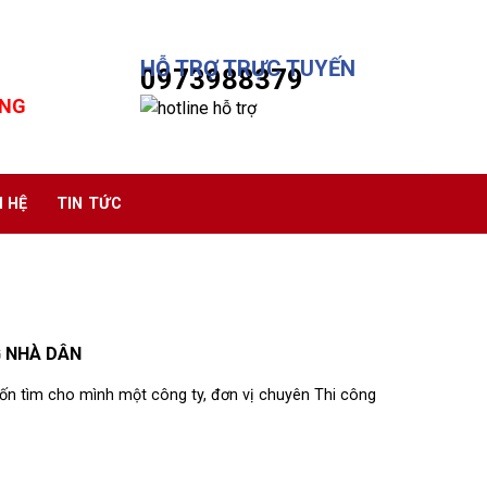
HỖ TRỢ TRỰC TUYẾN
0973988379
ÔNG
N HỆ
TIN TỨC
 NHÀ DÂN
n tìm cho mình một công ty, đơn vị chuyên Thi công