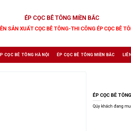
ÉP CỌC BÊ TÔNG MIỀN BẮC
ÊN SẢN XUẤT CỌC BÊ TÔNG-THI CÔNG ÉP CỌC BÊ T
P CỌC BÊ TÔNG HÀ NỘI
ÉP CỌC BÊ TÔNG MIỀN BẮC
LIÊ
ÉP CỌC BÊ TÔNG
Qúy khách đang muố