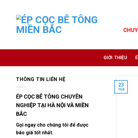
Skip
to
content
CHUY
GIỚI THIỆU
É
THÔNG TIN LIÊN HỆ
23
Th8
ÉP CỌC BÊ TÔNG CHUYÊN
NGHIỆP TẠI HÀ NỘI VÀ MIỀN
BẮC
Gọi ngay cho chúng tôi để được
báo giá tốt nhất.