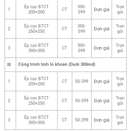
Ép cọc BTCT
300-
Trọn
Đơn giá
1
CT
200×200
599
gói
Ép cọc BTCT
300-
Trọn
Đơn giá
2
CT
250×250
599
gói
Ép cọc BTCT
300-
Trọn
Đơn giá
3
CT
300×300
599
gói
Công trình tính lô khoán (Dưới 300md)
III
Ép cọc BTCT
Trọn
Đơn giá
1
CT
50-299
200×200
gói
Ép cọc BTCT
Trọn
Đơn giá
2
CT
50-299
250×250
gói
Ép cọc BTCT
Trọn
Đơn giá
3
CT
50-299
300×300
gói