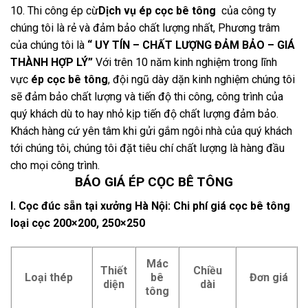
10. Thi công ép cừ
Dịch vụ ép cọc bê tông
của công ty
chúng tôi là rẻ và đảm bảo chất lượng nhất, Phương trâm
của chúng tôi là
“ UY TÍN – CHẤT LƯỢNG ĐẢM BẢO – GIÁ
THÀNH HỢP LÝ”
Với trên 10 năm kinh nghiệm trong lĩnh
vực
ép cọc bê tông
, đội ngũ dày dặn kinh nghiệm chúng tôi
sẽ đảm bảo chất lượng và tiến độ thi công, công trình của
quý khách dù to hay nhỏ kịp tiến độ chất lượng đảm bảo.
Khách hàng cứ yên tâm khi gửi gắm ngôi nhà của quý khách
tới chúng tôi, chúng tôi đặt tiêu chí chất lượng là hàng đầu
cho mọi công trình.
BÁO GIÁ ÉP CỌC BÊ TÔNG
I. Cọc đúc sẵn tại xưởng Hà Nội: Chi phí giá cọc bê tông
loại cọc 200×200, 250×250
Mác
Thiết
Chiều
Loại thép
bê
Đơn giá
diện
dài
tông