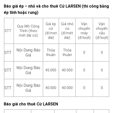
Báo giá ép – nhỏ và cho thuê Cử LARSEN (thi công bằng
ép tĩnh hoặc rung)
Giá ép
Giá nhỏ
Vận
Vận
Quy Mô Công
cứ
cừ
chuyển
chuyển
STT
Trình (theo
(đ/met
(đ/mét
máy
cầu
mét dài cừ)
dài)
dài)
(đ/lượt)
(đ/lượt)
Nội Dung Báo
Thỏa
Thỏa
STT
0
0
Giá
thuận
thuận
Nội Dung Báo
STT
45.000
40.000
0
0
Giá
Nội Dung Báo
STT
40.000
40.000
0
0
Giá
Báo giá cho thuê Cừ LARSEN