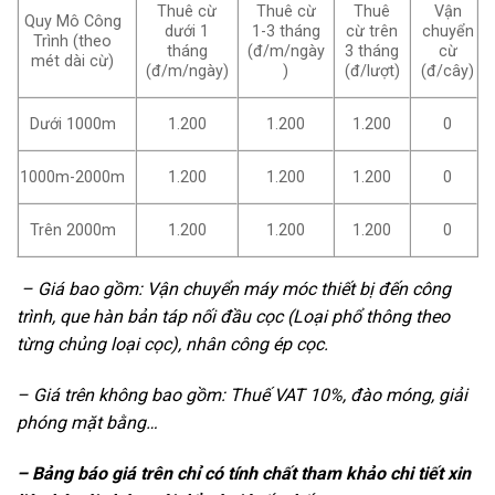
Thuê cừ
Thuê cừ
Thuê
Vận
Quy Mô Công
dưới 1
1-3 tháng
cừ trên
chuyển
Trình (theo
tháng
(đ/m/ngày
3 tháng
cừ
mét dài cừ)
(đ/m/ngày)
)
(đ/lượt)
(đ/cây)
Dưới 1000m
1.200
1.200
1.200
0
1000m-2000m
1.200
1.200
1.200
0
Trên 2000m
1.200
1.200
1.200
0
– Giá bao gồm: Vận chuyển máy móc thiết bị đến công
trình, que hàn bản táp nối đầu cọc (Loại phổ thông theo
từng chủng loại cọc), nhân công ép cọc.
– Giá trên không bao gồm: Thuế VAT 10%, đào móng, giải
phóng mặt bằng…
– Bảng báo giá trên chỉ có tính chất tham khảo chi tiết xin