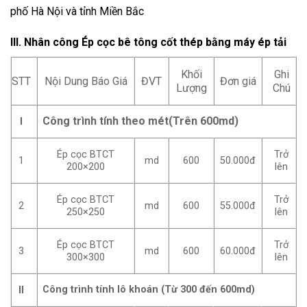
phố Hà Nội và tỉnh Miền Bắc
III. Nhân công Ép cọc bê tông cốt thép bằng máy ép tải
Khối
Ghi
STT
Nội Dung Báo Giá
ĐVT
Đơn giá
Lượng
Chú
Công trình tính theo mét(Trên 600md)
I
Ép cọc BTCT
Trở
1
md
600
50.000đ
200×200
lên
Ép cọc BTCT
Trở
2
md
600
55.000đ
250×250
lên
Ép cọc BTCT
Trở
3
md
600
60.000đ
300×300
lên
Công trình tính lô khoán (Từ 300 đến 600md)
II